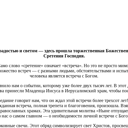
радостью и светом — здесь прошла торжественная Божественн
Сретения Господня.
Само слово «сретение» означает «встреча». Но это не просто мим
ожество встреч — с разными людьми, обстоятельствами и испыт
человека является встреча с Богом.
ило нам о событии, которому уже более двух тысяч лет. В этот
ва принесли Младенца Иисуса в Иерусалимский храм, чтобы посв
ание говорит нам, что он ждал этой встречи более трехсот лет!
ожданная встреча, полная трепета и благоговения, произошла. Вз
 православных храмах. Эта удивительная молитва «Ныне отпуща
з нас о самом главном — о необходимости личной встречи с Бого
ковные свечи. Этот обряд символизирует свет Христов, просве