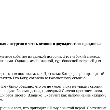
ая литургия в честь великого двунадесятого праздника
олетное событие из далекой истории. Это глубокий символ,
аниями. Однако самой главной, судьбоносной встречей для
 день мы вспоминаем, как Пресвятая Богородица и праведный
ятить Его Богу, согласно ветхозаветному обычаю.
 Ему было обещано, что он не умрет, пока не увидит своими
яв на руки Богомладенца, праведный Симеон произнес слова,
еши раба Твоего, Владыко…» звучит как напоминание каждому
м.
щающий всех, кто приходит к Нему с чистой верой. Сретенские