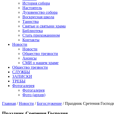
История собора
Настоятель
Духовенство собора
Воскресная школа
Таинства
Святые и святыни храма
Библиотека
Стать прихожанином
Контакты
Новости
Новости
Общество трезвости
Анонсы
СМИ о нашем храме
Общество трезвости
СЛУЖБЫ
ЗАПИСКИ
ТРЕБЫ
Фотогалерея
Фотогалерея
Фото (архив)
Главная
/
Новости
/
Богослужение
/ Праздник Сретения Господ
Праздник Сретения Господня