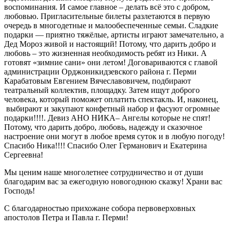
воспоминания. И самое главное – делать всё это с добром,
любовью. Пригласительные билеты разлетаются в первую
очередь в многодетные и малообеспеченные семьи. Сладкие
подарки — приятно тяжёлые, артисты играют замечательно, а
Дед Мороз живой и настоящий! Потому, что дарить добро и
любовь – это жизненная необходимость ребят из Ники. А
готовят «зимние сани» они летом! Договариваются с главой
администрации Орджоникидзевского района г. Перми
Карабатовым Евгением Вячеславовичем, подбирают
театральный коллектив, площадку. Затем ищут доброго
человека, который поможет оплатить спектакль. И, наконец,
выбирают и закупают конфетный набор и фасуют огромные
подарки!!!!. Девиз АНО НИКА– Ангелы которые не спят!
Потому, что дарить добро, любовь, надежду и сказочное
настроение они могут в любое время суток и в любую погоду!
Спасибо Ника!!!! Спасибо Олег Германович и Екатерина
Сергеевна!
Мы ценим наше многолетнее сотрудничество и от души
благодарим вас за ежегодную новогоднюю сказку! Храни вас
Господь!
С благодарностью прихожане собора первоверховных
апостолов Петра и Павла г. Перми!