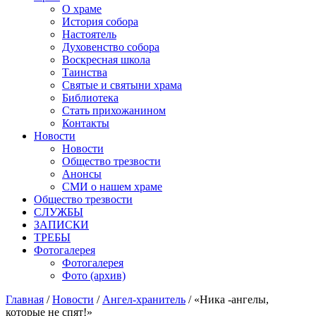
О храме
История собора
Настоятель
Духовенство собора
Воскресная школа
Таинства
Святые и святыни храма
Библиотека
Стать прихожанином
Контакты
Новости
Новости
Общество трезвости
Анонсы
СМИ о нашем храме
Общество трезвости
СЛУЖБЫ
ЗАПИСКИ
ТРЕБЫ
Фотогалерея
Фотогалерея
Фото (архив)
Главная
/
Новости
/
Ангел-хранитель
/ «Ника -ангелы,
которые не спят!»