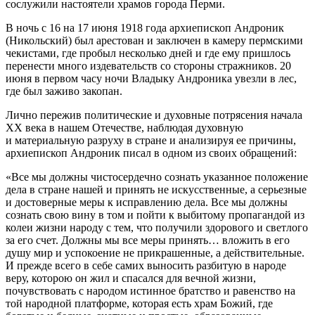
сослужили настоятели храмов города Перми.
В ночь с 16 на 17 июня 1918 года архиепископ Андроник
(Никольский) был арестован и заключен в камеру пермскими
чекистами, где пробыл несколько дней и где ему пришлось
перенести много издевательств со стороны стражников. 20
июня в первом часу ночи Владыку Андроника увезли в лес,
где был заживо закопан.
Лично пережив политические и духовные потрясения начала
XX века в нашем Отечестве, наблюдая духовную
и материальную разруху в стране и анализируя ее причины,
архиепископ Андроник писал в одном из своих обращений:
«Все мы должны чистосердечно сознать указанное положение
дела в стране нашей и принять не искусственные, а серьезные
и достоверные меры к исправлению дела. Все мы должны
сознать свою вину в том и пойти к выбитому пропагандой из
колеи жизни народу с тем, что получили здорового и светлого
за его счет. Должны мы все меры принять… вложить в его
душу мир и успокоение не прикрашенные, а действительные.
И прежде всего в себе самих выносить разбитую в народе
веру, которою он жил и спасался для вечной жизни,
почувствовать с народом истинное братство и равенство на
той народной платформе, которая есть храм Божий, где