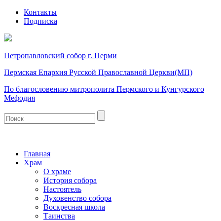
Контакты
Подписка
Петропавловский собор г. Перми
Пермская Епархия Русской Православной Церкви(МП)
По благословению митрополита Пермского и Кунгурского
Мефодия
Главная
Храм
О храме
История собора
Настоятель
Духовенство собора
Воскресная школа
Таинства