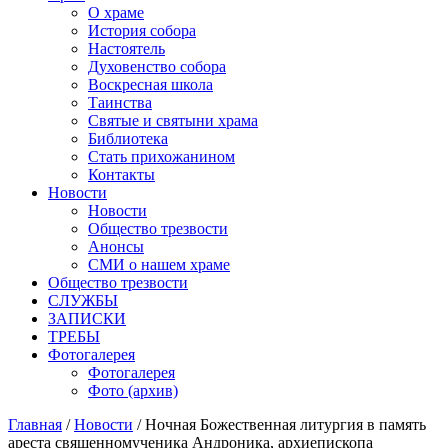
О храме
История собора
Настоятель
Духовенство собора
Воскресная школа
Таинства
Святые и святыни храма
Библиотека
Стать прихожанином
Контакты
Новости
Новости
Общество трезвости
Анонсы
СМИ о нашем храме
Общество трезвости
СЛУЖБЫ
ЗАПИСКИ
ТРЕБЫ
Фотогалерея
Фотогалерея
Фото (архив)
Главная
/
Новости
/ Ночная Божественная литургия в память
ареста священномученика Андроника, архиепископа