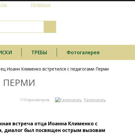
кты
Подписка
ИСКИ
ТРЕБЫ
Фотогалерея
тец Иоанн Клименко встретился с педагогами Перми
И ПЕРМИ
110 просмотров
Распечатать
ажная встреча отца Иоанна Клименко с
, диалог был посвящен острым вызовам