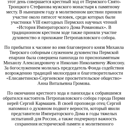
этот день совершается крестный ход от Пермского Свято-
Троицкого Стефанова мужского монастыря к памятному
месту. В нынешнем году в молитвенном шествии приняли
участие около пятисот человек, среди которых были
участники VIII ежегодных Пермских научных чтений
«История Императорского Дома Романовых». В
традиционном крестном ходе также приняли участие
духовенство и прихожане Петропавловского собора.
По прибытии к часовне во имя благоверного князя Михаила
Тверского соборным служением духовенства Пермской
епархии была совершена панихида по приснопамятным
Михаилу Александровичу и Николаю Николаевичу Жонсону.
За богослужением молилась председатель Фонда содействия
возрождению традиций милосердия и благотворительности
«Елисаветинско-Сергиевское просветительское общество»
Анна Витальевна Громова.
По окончании крестного хода и панихиды к собравшимся
обратился настоятель Петропавловского собора города Перми
иерей Сергий Кармашев. В своей проповеди отец Сергий
напомнил о духовном подвиге верности, который явили
представители Императорского Дома в годы тяжелых
испытаний для России, а также подчеркнул важность
сохранения исторической памяти и молитвенного