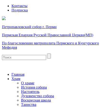
Контакты
Подписка
Петропавловский собор г. Перми
Пермская Епархия Русской Православной Церкви(МП)
По благословению митрополита Пермского и Кунгурского
Мефодия
Главная
Храм
О храме
История собора
Настоятель
Духовенство собора
Воскресная школа
Таинства