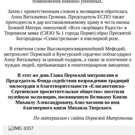
поминовения невинно убиенных.
Затем с приветственным словом к молящимся обратилась
Анна Витальевна Громова. Председатель ЕСПО также
преподнесла в дар востанавливаемому храму в честь иконы
Божией Матери, именуемой «Всех скорбящих Радость» в
Тюремном замке (СИЗО № 1 города Перми) образ Пресвятой
Богородицы «Семистрельная» в ювелирной ризе.
В ответном слове Высокопреосвященнейший Мефодий,
митрополит Пермский и Кунгурский сердечно поблагодарил
Анну Витальевну за ценный подарок, а также за попечение о
нуждах людей, пребывающих в пенитенциарном заведении.
В этот же день Глава Пермской митрополии и
Председатель Фонда содействия возрождению традиций
милосердия и благотворительности «Елисаветинско-
Сергиевское просветительское общество» посетили
музейную экспозицию, посвященную Великому Князю
Михаилу Александровичу, близ часовни во имя
благоверного князя Михаила Тверского.
По материалам с сайта Пермской Митрополии