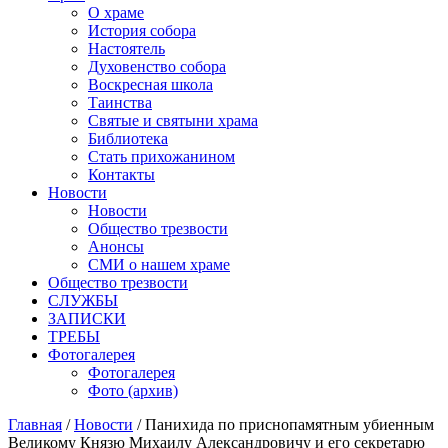
О храме
История собора
Настоятель
Духовенство собора
Воскресная школа
Таинства
Святые и святыни храма
Библиотека
Стать прихожанином
Контакты
Новости
Новости
Общество трезвости
Анонсы
СМИ о нашем храме
Общество трезвости
СЛУЖБЫ
ЗАПИСКИ
ТРЕБЫ
Фотогалерея
Фотогалерея
Фото (архив)
Главная
/
Новости
/ Панихида по приснопамятным убиенным
Великому Князю Михаилу Александровичу и его секретарю