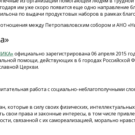
опечные из организации помогающей людям в трудной
годаря им уже скоро появится еще одно направление б
вильона по выдачи продуктовых наборов в рамках благ
 отношения между Петропавловским собором и АНО «Ни
а»
НИКА»
официально зарегистрирована 06 апреля 2015 года
альной помощи, действующих в 6 городах Российской 
славной Церкви.
итательная работа с социально-неблагополучными слоя
, которые в силу своих физических, интеллектуальных 
ь свои права и законные интересы, в том числе привле
ости, связанной с их самореализацией, морально нра