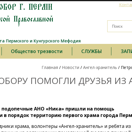
ОБОР Г. ПЕРМИ
Конта
кой Православной
а Пермского и Кунгурского Мефодия
Общество трезвости
СЛУЖБЫ
ЗАП
Главная
/
Новости
/
Ангел-хранитель
/ Петр
БОРУ ПОМОГЛИ ДРУЗЬЯ ИЗ 
 и подопечные АНО «Ника» пришли на помощь
и в порядок территорию первого храма города Перм
ники храма, волонтеры «Ангел-хранитель» и ребята из