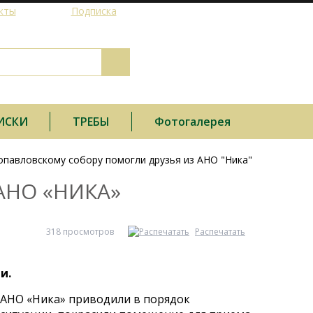
кты
Подписка
ИСКИ
ТРЕБЫ
Фотогалерея
опавловскому собору помогли друзья из АНО "Ника"
АНО «НИКА»
318 просмотров
Распечатать
и.
 АНО «Ника» приводили в порядок