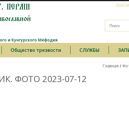
Г. ПЕРМИ
Конта
авославной
го и Кунгурского Мефодия
Общество трезвости
СЛУЖБЫ
ЗАП
Главная
/
Фо
. ФОТО 2023-07-12