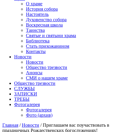
О храме
История собора
Настоятель
Духовенство собора
Воскресная школа
Таинства
Святые и святыни храма
Библиотека
Стать прихожанином
Контакты
Новости
Новости
Общество трезвости
Анонсы
СМИ о нашем храме
Общество трезвости
СЛУЖБЫ
ЗАПИСКИ
ТРЕБЫ
Фотогалерея
Фотогалерея
Фото (архив)
Главная
/
Новости
/ Приглашаем вас поучаствовать в
праздничных Рождественских богослужениях!