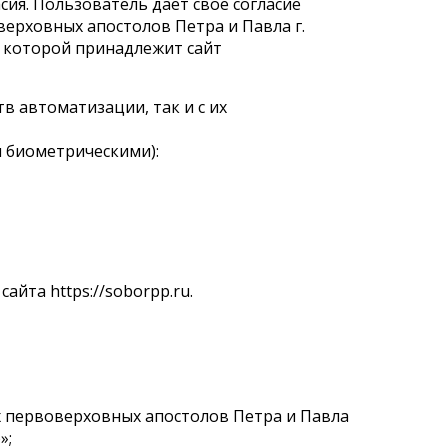
ия. Пользователь дает свое согласие
ерховных апостолов Петра и Павла г.
 которой принадлежит сайт
в автоматизации, так и с их
 биометрическими):
йта https://soborpp.ru.
х первоверховных апостолов Петра и Павла
»;