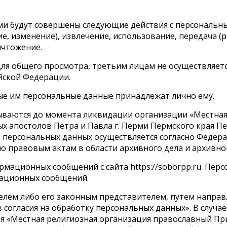
ми будут совершены следующие действия с персональны
е, изменение), извлечение, использование, передача (р
ичтожение.
для общего просмотра, третьим лицам не осуществляетс
йской Федерации.
ные им персональные данные принадлежат лично ему.
тываются до момента ликвидации организации «Местна
х апостолов Петра и Павла г. Перми Пермского края П
е персональных данных осуществляется согласно Федер
 правовым актам в области архивного дела и архивног
ормационных сообщений с сайта https://soborpp.ru. Пе
мационных сообщений.
елем либо его законным представителем, путем направ
 согласия на обработку персональных данных». В случа
я «Местная религиозная организация православный Пр