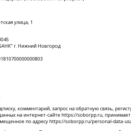
тская улица, 1
3045
НК" г. Нижний Новгород
01810700000000803
х
дписку, комментарий, запрос на обратную связь, регис
анных на интернет-сайте https://soborpp.ru, принимае
мещенное по адресу https://soborpp.ru/personal-data-us