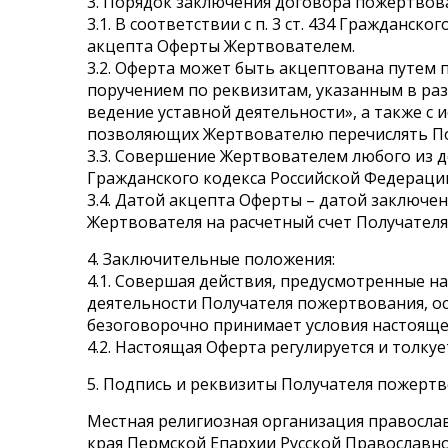
3. Порядок заключения договора пожертвов
3.1. В соответствии с п. 3 ст. 434 Граждан
акцепта Оферты Жертвователем.
3.2. Оферта может быть акцептована путем
поручением по реквизитам, указанным в раз
ведение уставной деятельности», а также с 
позволяющих Жертвователю перечислять По
3.3. Совершение Жертвователем любого из дей
Гражданского кодекса Российской Федераци
3.4. Датой акцепта Оферты – датой заключе
Жертвователя на расчетный счет Получател
4. Заключительные положения:
4.1. Совершая действия, предусмотренные 
деятельности Получателя пожертвования, ос
безоговорочно принимает условия настояще
4.2. Настоящая Оферта регулируется и толк
5. Подпись и реквизиты Получателя пожерт
Местная религиозная организация правосла
края Пермской Епархии Русской Православн