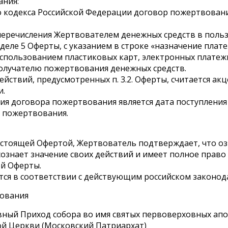
ания:
ского кодекса Российской Федерации договор пожертвов
 перечисления Жертвователем денежных средств в пол
деле 5 Оферты, с указанием в строке «назначение плат
использованием пластиковых карт, электронных платежны
лучателю пожертвования денежных средств.
ствий, предусмотренных п. 3.2. Оферты, считается акце
и.
ния договора пожертвования является дата поступлени
я пожертвования.
настоящей Офертой, Жертвователь подтверждает, что о
ознает значение своих действий и имеет полное право
й Оферты.
уется в соответствии с действующим российском законод
вования
вный Приход собора во имя святых первоверховных апо
ой Церкви (Московский Патриархат)