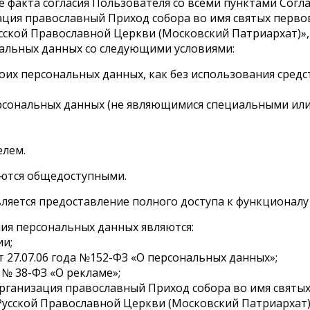
 факта согласия Пользователя со всеми пунктами Соглас
ция православный Приход собора во имя святых первов
сской Православной Церкви (Московский Патриархат)»,
ональных данных со следующими условиями:
оих персональных данных, как без использования средст
ерсональных данных (не являющимися специальными или
елем.
яются общедоступными.
яется предоставление полного доступа к функционалу са
ния персональных данных являются:
ии;
а от 27.07.06 года №152-ФЗ «О персональных данных»;
а № 38-ФЗ «О рекламе»;
организация православный Приход собора во имя святы
Русской Православной Церкви (Московский Патриархат)