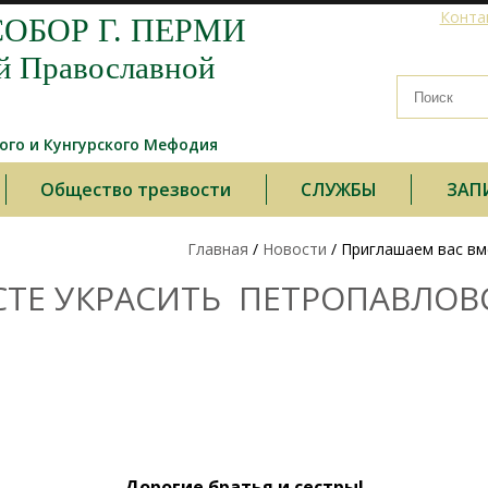
Конта
ОБОР Г. ПЕРМИ
й Православной
го и Кунгурского Мефодия
Общество трезвости
СЛУЖБЫ
ЗАП
Главная
/
Новости
/ Приглашаем вас вм
ТЕ УКРАСИТЬ ПЕТРОПАВЛОВС
Дорогие братья и сестры!