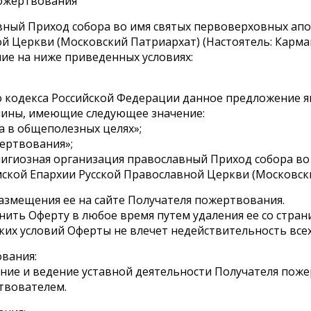
пожертвования
вный Приход собора во имя святых первоверховных апо
й Церкви (Московский Патриархат) (Настоятель: Карма
ие на ниже приведенных условиях:
кого кодекса Российской Федерации данное предложение 
рмины, имеющие следующее значение:
а в общеполезных целях»;
ертвования»;
лигиозная организация православный Приход собора во
мской Епархии Русской Православной Церкви (Московск
размещения ее на сайте Получателя пожертвования.
нить Оферту в любое время путем удаления ее со стран
ьких условий Оферты не влечет недействительность все
ования:
ание и ведение уставной деятельности Получателя пож
твователем.