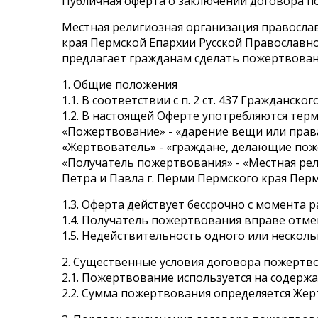
Публичная оферта о заключении договора 
Местная религиозная организация правосла
края Пермской Епархии Русской Православно
предлагает гражданам сделать пожертвован
1. Общие положения
1.1. В соответствии с п. 2 ст. 437 Гражданс
1.2. В настоящей Оферте употребляются те
«Пожертвование» - «дарение вещи или прав
«Жертвователь» - «граждане, делающие пож
«Получатель пожертвования» - «Местная ре
Петра и Павла г. Перми Пермского края Пер
1.3. Оферта действует бессрочно с момента 
1.4. Получатель пожертвования вправе отме
1.5. Недействительность одного или нескол
2. Существенные условия договора пожертв
2.1. Пожертвование используется на содерж
2.2. Сумма пожертвования определяется Жер