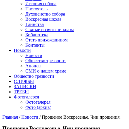
История собора
Настоятель
Духовенство собора
Воскресная школа
Таинства
Святые и святыни храма
Библиотека
Стать прихожанином
Контакты
Новости
Новости
Общество трезвости
Анонсы
СМИ о нашем храме
Общество трезвости
СЛУЖБЫ
ЗАПИСКИ
ТРЕБЫ
Фотогалерея
Фотогалерея
Фото (архив)
Главная
/
Новости
/ Прощеное Воскресенье. Чин прощения.
Прощеное Воскресенье. Чин прощения.