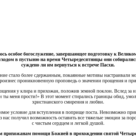
ось особое богослужение, завершающее подготовку к Великом
уходом в пустыню на время Четыредесятницы они собирались 
суждено ли им вернуться к встрече Пасхи.
ение стало более сдержанным, покаянные мотивы настраивали мо
 произнес проникновенную проповедь о значении прощения и при
ощения у клира и прихожан, положив земной поклон. Вслед за 
 и ты меня прости!» В этот момент стирались границы обид, ум
христианского смирения и любви.
имое условие для вступления в поприще поста. Невозможно при
з нас получил возможность оставить все тяжелые эмоции за поро
с чистым сердцем и легкой душой.
м прихожанам помощи Божией в прохождении святой Четыр