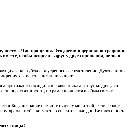
у посту, – Чин прощения. Это древняя церковная традиция,
вместе, чтобы испросить друг у друга прощения, не зная,
лящихся на глубокое внутреннее сосредоточение. Духовенство
мирения как основы истинного поста.
ним прихожане подходили к священникам и друг ко другу со
олкали недосказанности, и храм наполнялся особым светом
нести Богу покаяние и очистить душу молитвой, если сердце
гом храма, чтобы вступить в спасительные дни Великого поста
едесятницы!