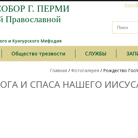
Конта
ОБОР Г. ПЕРМИ
й Православной
го и Кунгурского Мефодия
Общество трезвости
СЛУЖБЫ
ЗАП
Главная
/
Фотогалерея
/ Рождество Госпо
ГА И СПАСА НАШЕГО ИИСУСА Х