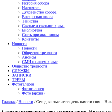
История собора
Настоятель
Духовенство собора
Воскресная школа
Таинства
Святые и святыни храма
Библиотека
Стать прихожанином
Контакты
Новости
Новости
Общество трезвости
Анонсы
СМИ о нашем храме
Общество трезвости
СЛУЖБЫ
ЗАПИСКИ
ТРЕБЫ
Фотогалерея
Фотогалерея
Фото (архив)
Главная
/
Новости
/ Сегодня отмечается день памяти сщмч. Ник
Сегодня отмечается день памяти сщмч. Никиты еп