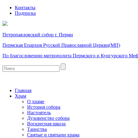
Контакты
Подписка
Петропавловский собор г. Перми
Пермская Епархия Русской Православной Церкви(МП)
По благословению митрополита Пермского и Кунгурского Ме
Главная
Храм
О храме
История собора
Настоятель
Духовенство собора
Воскресная школа
Таинства
Святые и святыни храма