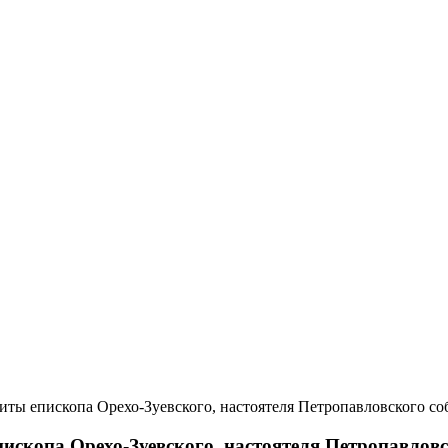
иты епископа Орехо-Зуевского, настоятеля Петропавловского со
ископа Орехо-Зуевского, настоятеля Петропавловс