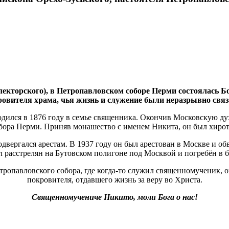
лекторского), в Петропавловском соборе Перми состоялась 
ровителя храма, чья жизнь и служение были неразрывно свя
ился в 1876 году в семье священника. Окончив Московскую дух
бора Перми. Приняв монашество с именем Никита, он был хирот
вергался арестам. В 1937 году он был арестован в Москве и о
 расстрелян на Бутовском полигоне под Москвой и погребён в 
ропавловского собора, где когда-то служил священномученик, о
покровителя, отдавшего жизнь за веру во Христа.
Священномучениче Никито, моли Бога о нас!