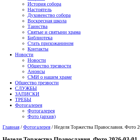
История собора
Настоятель
Духовенство собора
Воскресная школа
Таинства
Святые и святыни храма
Библиотека
Стать прихожанином
Контакты
Новости
Новости
Общество трезвости
Анонсы
СМИ о нашем храме
Общество трезвости
СЛУЖБЫ
ЗАПИСКИ
ТРЕБЫ
Фотогалерея
Фотогалерея
Фото (архив)
Главная
/
Фотогалерея
/ Неделя Торжества Православия. Фото 2
Неделя Торжества Православия. Фото 2026-03-01