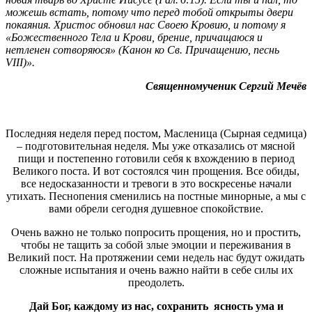
можешь встать, потому что перед тобой открыты двери
покаяния. Христос обновил нас Своею Кровию, и потому я
«Божественного Тела и Крови, брение, причащаюся и
нетленен сотворяюся» (Канон ко Св. Причащению, песнь
VIII)».
Священномученик Сергий Мечёв
Последняя неделя перед постом, Масленица (Сырная седмица)
– подготовительная неделя. Мы уже отказались от мясной
пищи и постепенно готовили себя к вхождению в период
Великого поста. И вот состоялся чин прощения. Все обиды,
все недосказанности и тревоги в это воскресенье начали
утихать. Песнопения сменились на постные минорные, а мы с
вами обрели сегодня душевное спокойствие.
Очень важно не только попросить прощения, но и простить,
чтобы не тащить за собой злые эмоции и переживания в
Великий пост. На протяжении семи недель нас будут ожидать
сложные испытания и очень важно найти в себе силы их
преодолеть.
Дай Бог, каждому из нас, сохранить ясность ума и