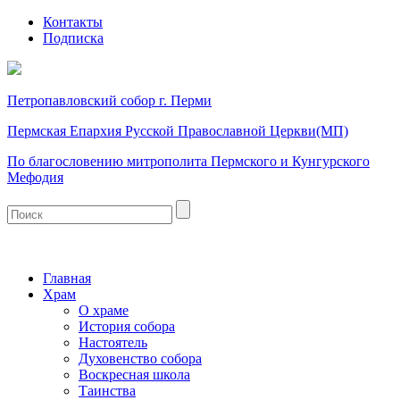
Контакты
Подписка
Петропавловский собор г. Перми
Пермская Епархия Русской Православной Церкви(МП)
По благословению митрополита Пермского и Кунгурского
Мефодия
Главная
Храм
О храме
История собора
Настоятель
Духовенство собора
Воскресная школа
Таинства