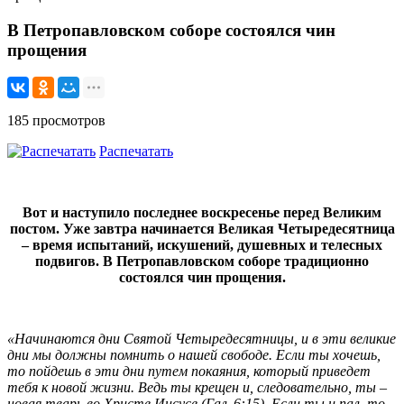
В Петропавловском соборе состоялся чин
прощения
185 просмотров
Распечатать
Вот и наступило последнее воскресенье перед Великим
постом. Уже завтра начинается Великая Четыредесятница
– время испытаний, искушений, душевных и телесных
подвигов. В Петропавловском соборе традиционно
состоялся чин прощения.
«Начинаются дни Святой Четыредесятницы, и в эти великие
дни мы должны помнить о нашей свободе. Если ты хочешь,
то пойдешь в эти дни путем покаяния, который приведет
тебя к новой жизни. Ведь ты крещен и, следовательно, ты –
новая тварь во Христе Иисусе (Гал. 6:15). Если ты и пал, то