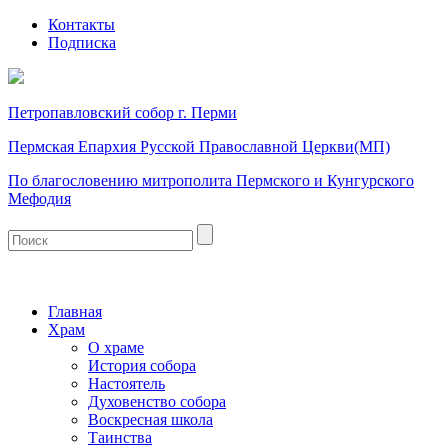
Контакты
Подписка
Петропавловский собор г. Перми
Пермская Епархия Русской Православной Церкви(МП)
По благословению митрополита Пермского и Кунгурского
Мефодия
Главная
Храм
О храме
История собора
Настоятель
Духовенство собора
Воскресная школа
Таинства