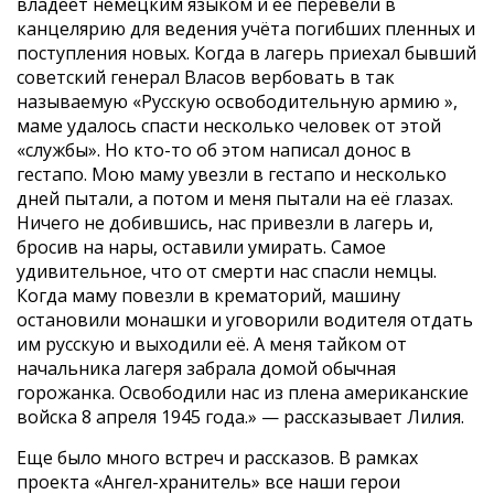
владеет немецким языком и её перевели в
канцелярию для ведения учёта погибших пленных и
поступления новых. Когда в лагерь приехал бывший
советский генерал Власов вербовать в так
называемую «Русскую освободительную армию »,
маме удалось спасти несколько человек от этой
«службы». Но кто-то об этом написал донос в
гестапо. Мою маму увезли в гестапо и несколько
дней пытали, а потом и меня пытали на её глазах.
Ничего не добившись, нас привезли в лагерь и,
бросив на нары, оставили умирать. Самое
удивительное, что от смерти нас спасли немцы.
Когда маму повезли в крематорий, машину
остановили монашки и уговорили водителя отдать
им русскую и выходили её. А меня тайком от
начальника лагеря забрала домой обычная
горожанка. Освободили нас из плена американские
войска 8 апреля 1945 года.» — рассказывает Лилия.
Еще было много встреч и рассказов. В рамках
проекта «Ангел-хранитель» все наши герои