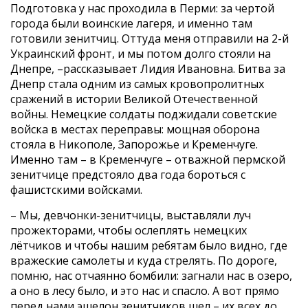
Подготовка у нас проходила в Перми: за чертой
города были воинские лагеря, и именно там
готовили зенитчиц. Оттуда меня отправили на 2-й
Украинский фронт, и мы потом долго стояли на
Днепре, –рассказывает Лидия Ивановна. Битва за
Днепр стала одним из самых кровопролитных
сражений в истории Великой Отечественной
войны. Немецкие солдаты поджидали советские
войска в местах переправы: мощная оборона
стояла в Никополе, Запорожье и Кременчуге.
Именно там – в Кременчуге – отважной пермской
зенитчице предстояло два года бороться с
фашистскими войсками.
– Мы, девчонки-зенитчицы, выставляли луч
прожекторами, чтобы ослеплять немецких
лётчиков и чтобы нашим ребятам было видно, где
вражеские самолеты и куда стрелять. По дороге,
помню, нас отчаянно бомбили: загнали нас в озеро,
а оно в лесу было, и это нас и спасло. А вот прямо
перед нами эшелон зенитчиков шел – их всех до