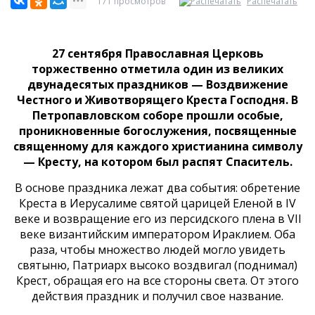
171 просмотров
Распечатать
27 сентября Православная Церковь
торжественно отметила один из великих
двунадесятых праздников — Воздвижение
Честного и Животворящего Креста Господня. В
Петропавловском соборе прошли особые,
проникновенные богослужения, посвященные
священному для каждого христианина символу
— Кресту, на котором был распят Спаситель.
В основе праздника лежат два события: обретение
Креста в Иерусалиме святой царицей Еленой в IV
веке и возвращение его из персидского плена в VII
веке византийским императором Ираклием. Оба
раза, чтобы множество людей могло увидеть
святыню, Патриарх высоко воздвигал (поднимал)
Крест, обращая его на все стороны света. От этого
действия праздник и получил свое название.