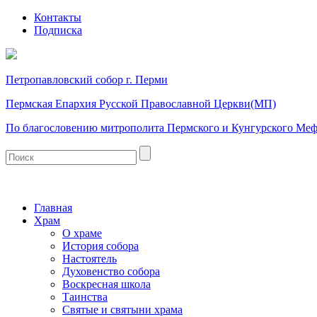
Контакты
Подписка
Петропавловский собор г. Перми
Пермская Епархия Русской Православной Церкви(МП)
По благословению митрополита Пермского и Кунгурского Ме
Главная
Храм
О храме
История собора
Настоятель
Духовенство собора
Воскресная школа
Таинства
Святые и святыни храма