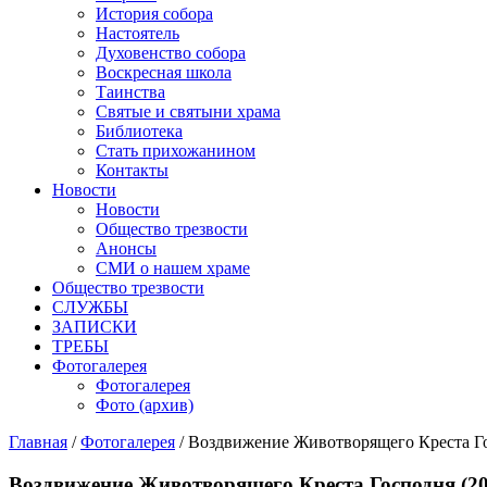
История собора
Настоятель
Духовенство собора
Воскресная школа
Таинства
Святые и святыни храма
Библиотека
Стать прихожанином
Контакты
Новости
Новости
Общество трезвости
Анонсы
СМИ о нашем храме
Общество трезвости
СЛУЖБЫ
ЗАПИСКИ
ТРЕБЫ
Фотогалерея
Фотогалерея
Фото (архив)
Главная
/
Фотогалерея
/ Воздвижение Животворящего Креста Го
Воздвижение Животворящего Креста Господня (20